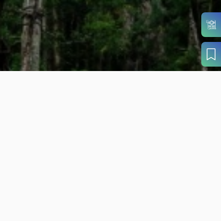
目的から
さがす