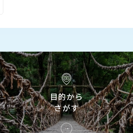
目的から
さがす