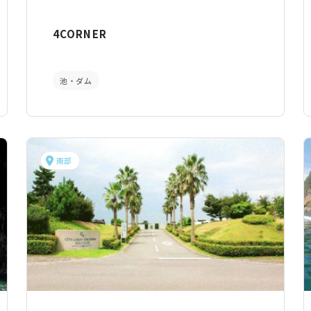
4CORNER
池・ダム
南部