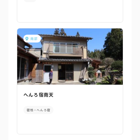
南部
へんろ宿南天
宿坊・へんろ宿