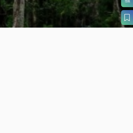
目的から
さがす