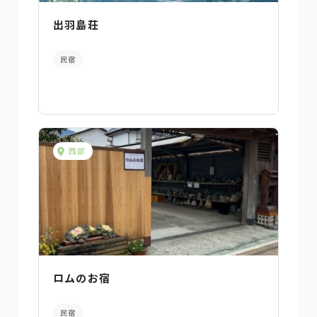
出羽島荘
民宿
西部
ロムのお宿
民宿