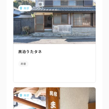
南部
民泊うたタネ
民宿
南部