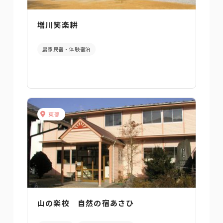
増川笑楽耕
農家民宿・体験宿泊
東部
山の楽校 自然の宿あさひ