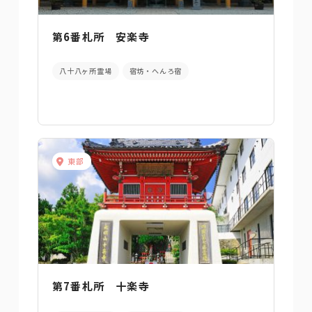
第6番札所 安楽寺
八十八ヶ所霊場
宿坊・へんろ宿
東部
第7番札所 十楽寺