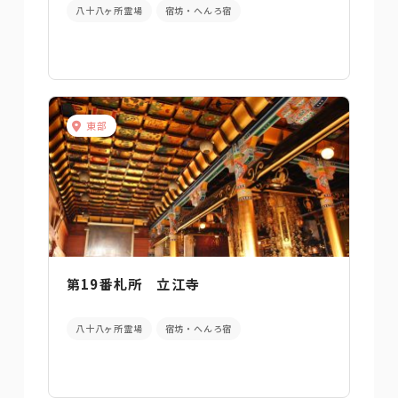
八十八ヶ所霊場
宿坊・へんろ宿
東部
第19番札所 立江寺
八十八ヶ所霊場
宿坊・へんろ宿