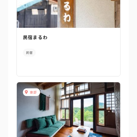
民宿まるわ
民宿
東部