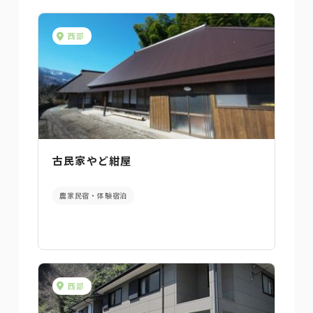
西部
古民家やど紺屋
農家民宿・体験宿泊
西部