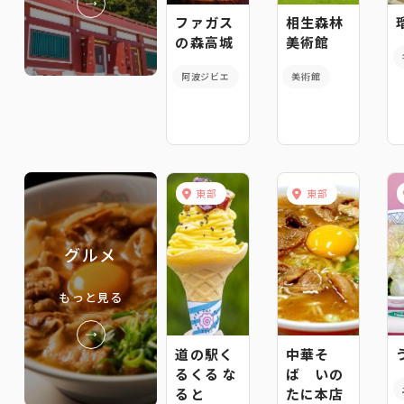
ファガス
相生森林
の森高城
美術館
阿波ジビエ
美術館
東部
東部
グルメ
もっと見る
道の駅く
中華そ
るくる な
ば いの
ると
たに本店