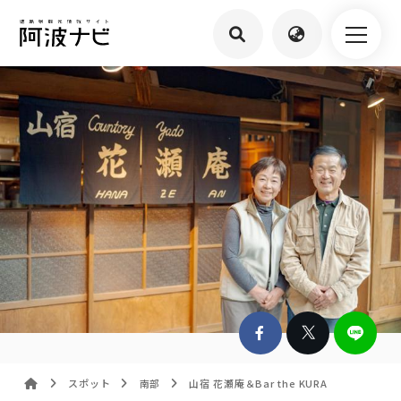
スポット
南部
山宿 花瀬庵＆Bar the KURA