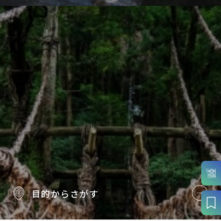
目的から
さがす