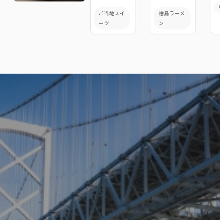
ご当地スイ
徳島ラーメ
ーツ
ン