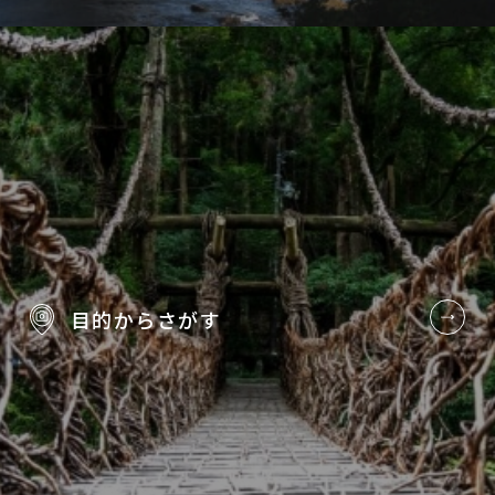
目的から
さがす