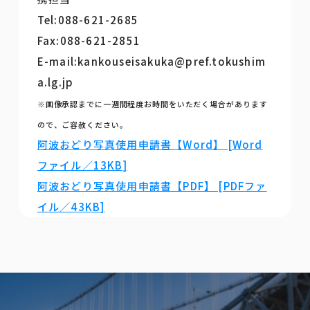
Tel:088-621-2685
Fax:088-621-2851
E-mail:kankouseisakuka@pref.tokushim
a.lg.jp
※画像承認までに一週間程度お時間をいただく場合があります
ので、ご容赦ください。
阿波おどり写真使用申請書【Word】 [Word
ファイル／13KB]
阿波おどり写真使用申請書【PDF】 [PDFファ
イル／43KB]