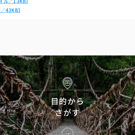
ル／13KB]
43KB]
目的から
さがす