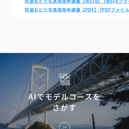
阿波おどり写真使用申請書【Word】 [Wordファイ
阿波おどり写真使用申請書【PDF】 [PDFファイル／
AIでモデルコースを
さがす