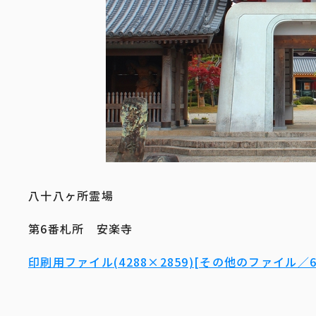
八十八ヶ所霊場
第6番札所 安楽寺
印刷用ファイル(4288×2859)[その他のファイル／6.