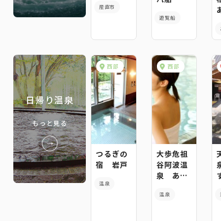
産直市
遊覧船
西部
西部
日帰り温泉
もっと見る
つるぎの
大歩危祖
宿 岩戸
谷阿波温
泉 あわ
温泉
の抄
温泉