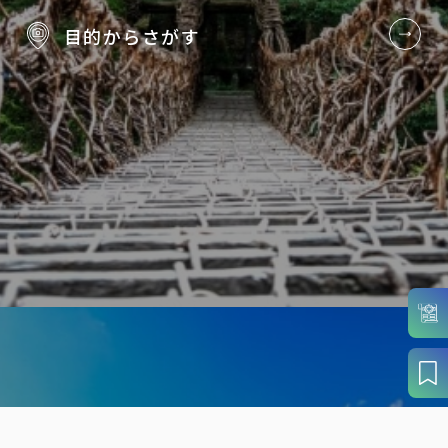
目的から
さがす