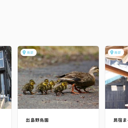
南部
南部
出島野鳥園
民宿ま