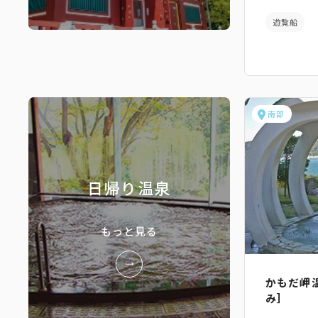
遊覧船
南部
日帰り温泉
もっと見る
かもだ岬
み］