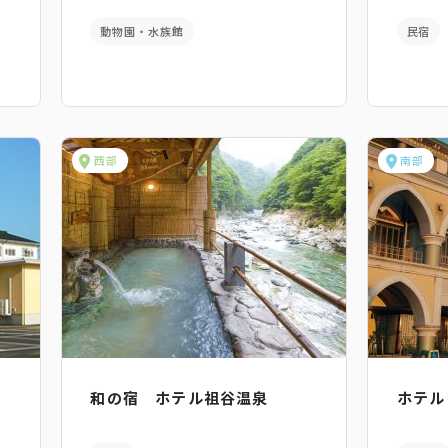
動物園・水族館
民宿
西部
南部
和の宿 ホテル祖谷温泉
ホテル