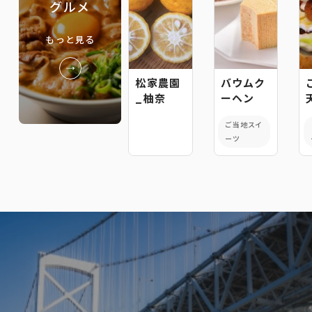
グルメ
もっと見る
松家農園
バウムク
_柚奈
ーヘン
ご当地スイ
ーツ