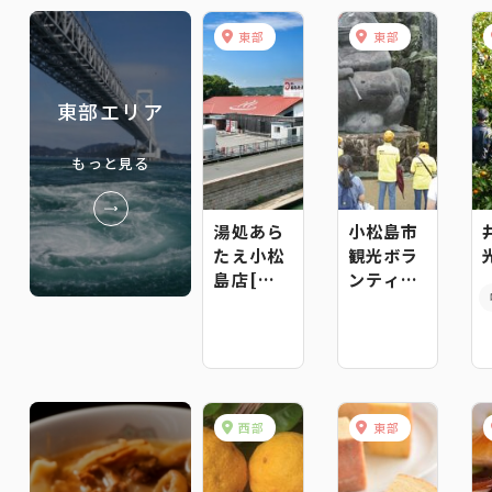
東部
東部
東部エリア
もっと見る
湯処あら
小松島市
たえ小松
観光ボラ
島店[日
ンティア
帰り入浴
会
のみ]
西部
東部