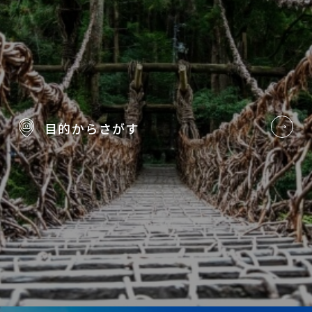
目的から
さがす