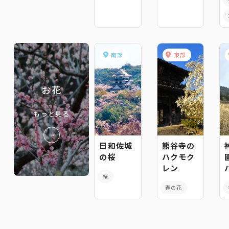
南部
東部
お花
もっと見る
日和佐城
熊谷寺の
の桜
ハクモク
レン
桜
春の花