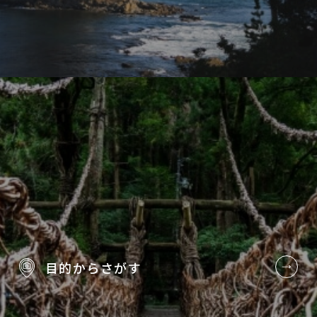
目的から
さがす