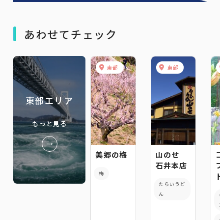
あわせてチェック
東部
東部
東部エリア
もっと見る
美郷の梅
山のせ
石井本店
梅
たらいうど
ん