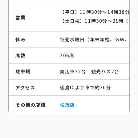
【平日】11時30分～14時30分（L
営業
【土日祝】11時30分～21時（LO
休み
毎週水曜日（年末年始、ＧＷ、お
席数
206席
駐車場
乗用車32台 観光バス2台
アクセス
徳島ICより車で約30分
その他の店舗
松茂店