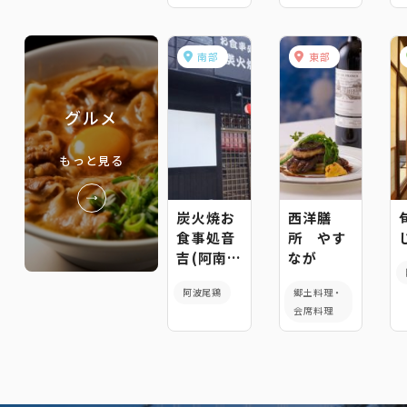
南部
東部
グルメ
もっと見る
炭火焼お
西洋膳
食事処音
所 やす
吉(阿南
なが
店)
阿波尾鶏
郷土料理・
会席料理