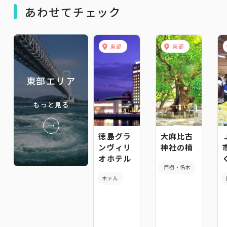
あわせてチェック
東部
東部
東部エリア
もっと見る
徳島グラ
大麻比古
ンヴィリ
神社の楠
オホテル
巨樹・名木
ホテル