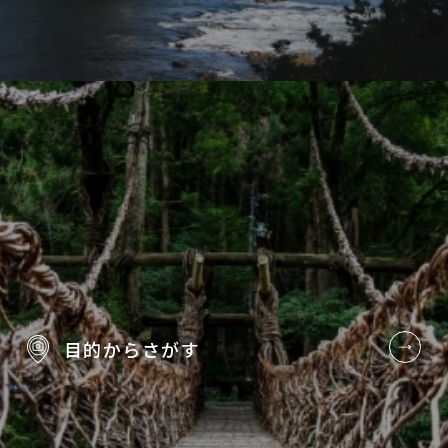
目的から
さがす