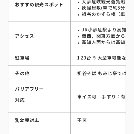
大歩危峡観光遊覧船（車
おすすめ観光スポット
妖怪屋敷(車で約5分)
祖谷のかずら橋（車で3
JR小歩危駅より高知方
アクセス
関西、関東方面からは徳
高知方面からは高知自動
駐車場
120台 ※大型車可能な
その他
祖谷そば もみじ亭では
バリアフリー
車イス可 手すり：有り
対応
乳幼児対応
不可