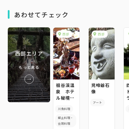
あわせてチェック
西部
西部
西部エリア
もっと見る
祖谷渓温
児啼爺石
泉 ホテ
像
ル秘境の
アート
湯
川魚料理
郷土料理・
会席料理