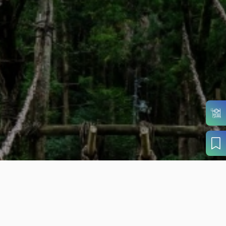
目的から
さがす