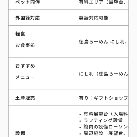
ペット同伴
有料エリア（展望台、ウ
外国語対応
英語対応可能
軽食
徳島らーめん にし利、祖
お食事処
おすすめ
にし利（徳島らーめん煮
メニュー
土産販売
有り：ギフトショップで
有料展望台（入場料10
ラフティング設備 ラ
館内の設備ローソン、
設備
周辺施設 展望台、川