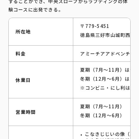
することができ、中央スロープからラフティングの体
験コースに出発できる。
〒779-5451
所在地
徳島県三好市山城町西宇14
料金
アミーチアアドベンチャー
夏期（7月～11月）は全
冬期（12月～6月）は毎
休業日
※コンビニ・にし利は年
夏期（7月～11月） 10
営業時間
冬期（12月～6月） 10
こなきじじいの像（車で