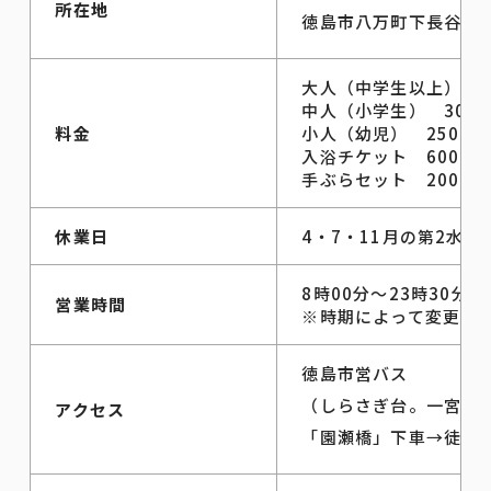
所在地
徳島市八万町下長谷25
大人（中学生以上） 6
中人（小学生） 300
料金
小人（幼児） 250円
入浴チケット 600円×
手ぶらセット 200円
休業日
4・7・11月の第2水
8時00分～23時30分
営業時間
※時期によって変更す
徳島市営バス
（しらさぎ台。一宮。
アクセス
「園瀬橋」下車→徒歩