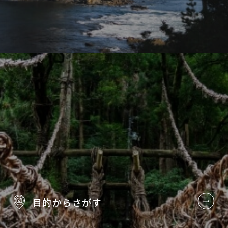
目的から
さがす