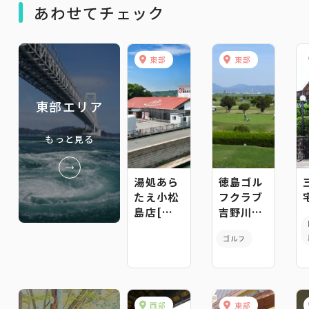
あわせてチェック
東部
東部
東部エリア
もっと見る
湯処あら
徳島ゴル
たえ小松
フクラブ
島店[日
吉野川コ
帰り入浴
ース
ゴルフ
のみ]
西部
東部