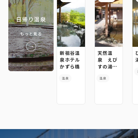
日帰り温泉
もっと見る
新祖谷温
天然温
泉ホテル
泉 えび
かずら橋
すの湯
［日帰り
温泉
温泉
入浴の
み］