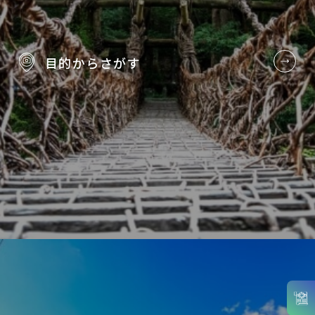
目的から
さがす