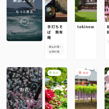
もっと見る
手打ちそ
tokinowa
ば 無有
庵
郷土料理・
会席料理
西部
東部
お花
もっと見る