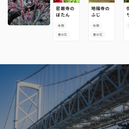
密厳寺の
地福寺の
ぼたん
ふじ
寺院
寺院
春の花
春の花