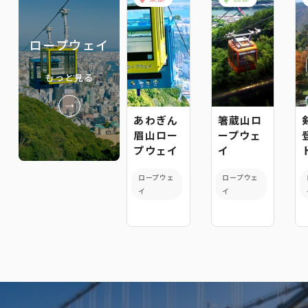
ロープウェイ
もっと見る
あわぎん
箸蔵山ロ
眉山ロー
ープウェ
プウェイ
イ
ロープウェ
ロープウェ
イ
イ