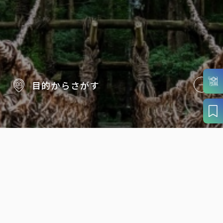
目的から
さがす