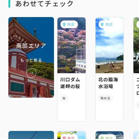
あわせてチェック
南部
南部
南部エリア
もっと見る
川口ダム
北の脇海
湖畔の桜
水浴場
桜
海水浴
東部
西部