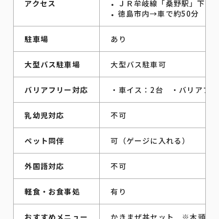
アクセス
ＪＲ牟岐線「桑野駅」下車→
徳島市内→車で約50分
駐車場
あり
大型バス駐車場
大型バス駐車可
バリアフリー対応
・車イス：2台 ・バリアフリ
乳幼児対応
不可
ペット同伴
可（ゲージに入れる）
外国語対応
不可
軽食・お食事処
有り
おすすめメニュー
かきまぜ丼セット ※木頭柚