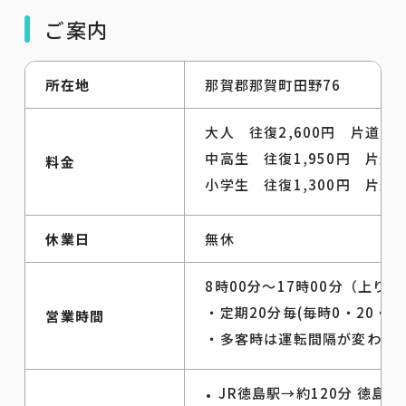
ご案内
所在地
那賀郡那賀町田野76
大人 往復2,600円 片道1,3
中高生 往復1,950円 片道9
料金
小学生 往復1,300円 片道6
休業日
無休
8時00分～17時00分（上り最
・定期20分毎(毎時0・20・40
営業時間
・多客時は運転間隔が変わり
JR徳島駅→約120分 徳