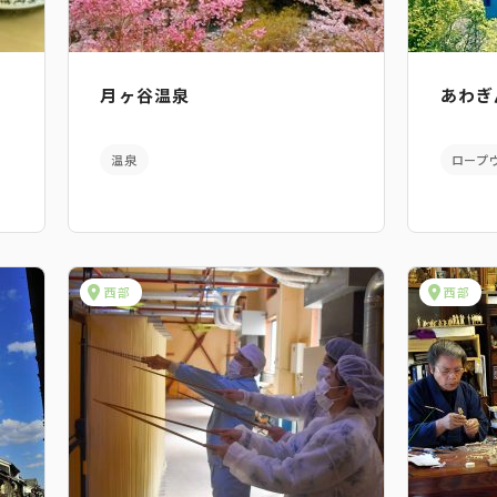
月ヶ谷温泉
あわぎ
温泉
ロープ
西部
西部