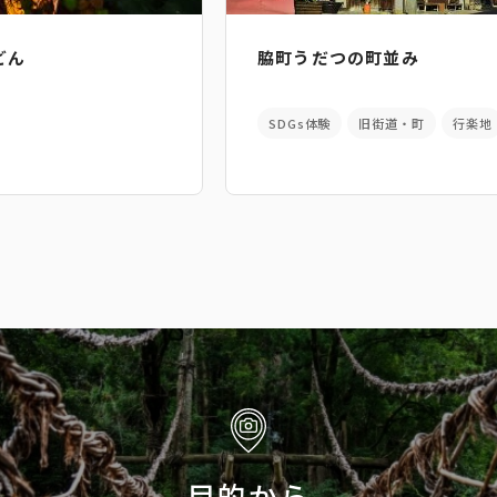
どん
脇町うだつの町並み
SDGs体験
旧街道・町
行楽地
目的から