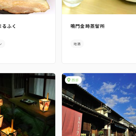
まるふく
鳴門金時蒸留所
ン
地酒
西部