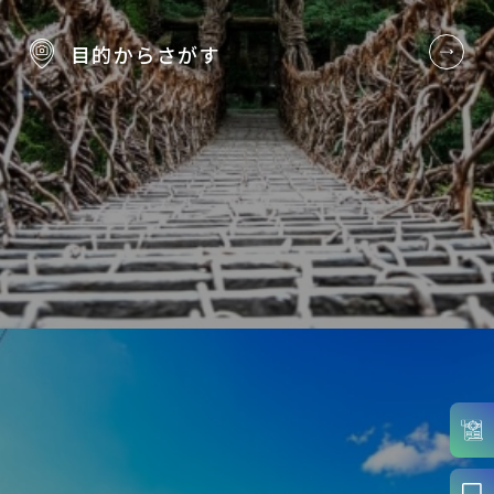
目的から
さがす