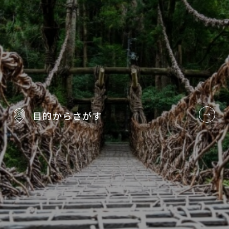
目的から
さがす