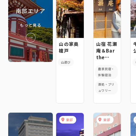
南部エリア
もっと見る
山の家奥
山宿 花瀬
槍戸
庵＆Bar
the
山遊び
KURA
農家民宿・
体験宿泊
酒処・ブリ
ュワリー
東部
東部