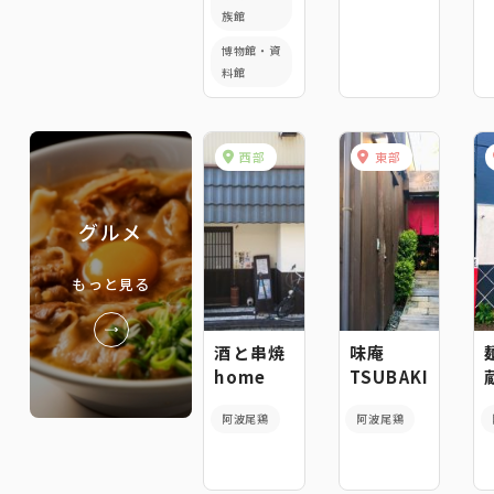
族館
博物館・資
料館
西部
東部
グルメ
もっと見る
酒と串焼
味庵
home
TSUBAKI
阿波尾鶏
阿波尾鶏