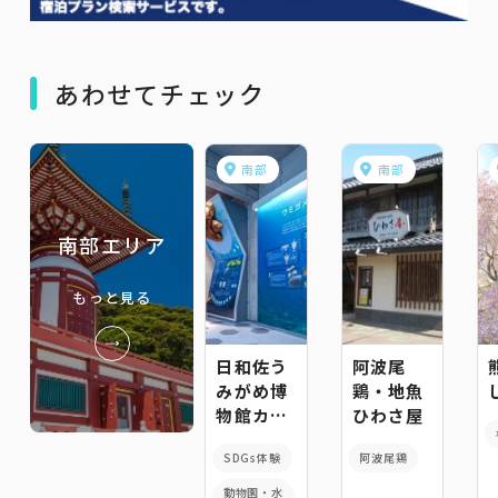
あわせてチェック
南部
南部
南部エリア
もっと見る
日和佐う
阿波尾
みがめ博
鶏・地魚
物館カレ
ひわさ屋
ッタ
SDGs体験
阿波尾鶏
動物園・水