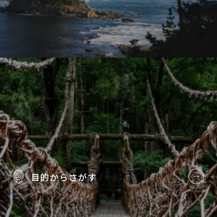
目的から
さがす