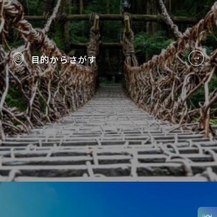
目的から
さがす