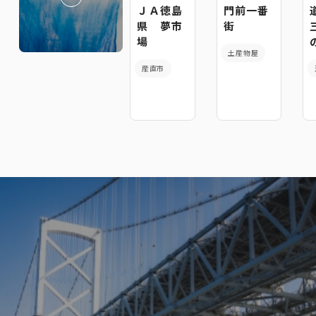
ＪＡ徳島
門前一番
県 夢市
街
場
土産物屋
産直市