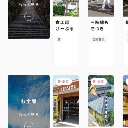
もっと見る
食工房
三味線も
げーぶる
ちつき
鱧
伝統芸能
東部
東部
お土産
もっと見る