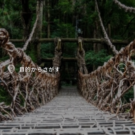
目的から
さがす