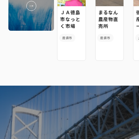
ＪＡ徳島
まるなん
市なっと
農産物直
く市場
売所
産直市
産直市