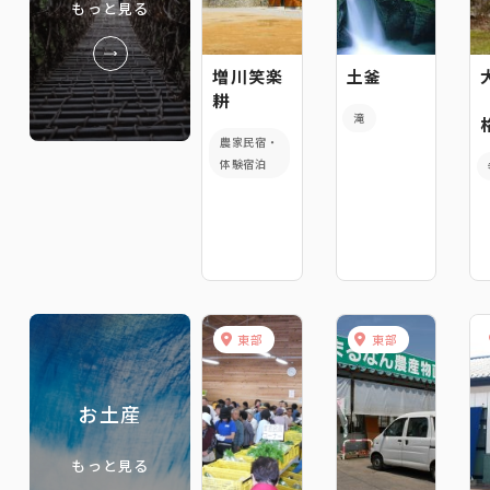
もっと見る
増川笑楽
土釜
耕
滝
農家民宿・
体験宿泊
東部
東部
お土産
もっと見る