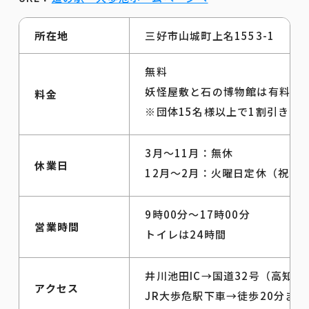
所在地
三好市山城町上名1553-1
無料
妖怪屋敷と石の博物館は有料（大
料金
※団体15名様以上で1割引き
3月～11月：無休
休業日
12月～2月：火曜日定休（祝日
9時00分～17時00分
営業時間
トイレは24時間
井川池田IC→国道32号（高知
アクセス
JR大歩危駅下車→徒歩20分また