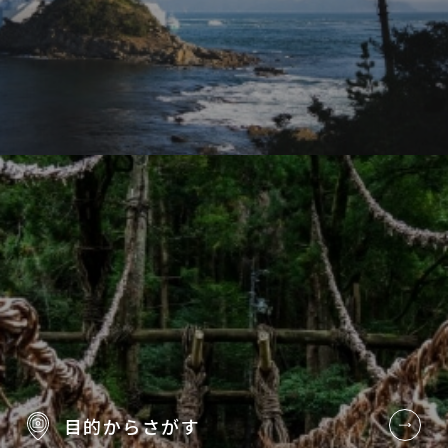
目的から
さがす