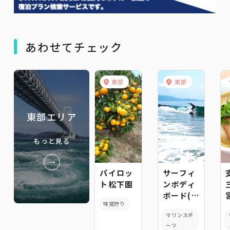
あわせてチェック
東部
東部
東部エリア
もっと見る
パイロッ
サーフィ
ト松下園
ンボディ
ボード(鳴
味覚狩り
門市）
マリンスポ
ーツ