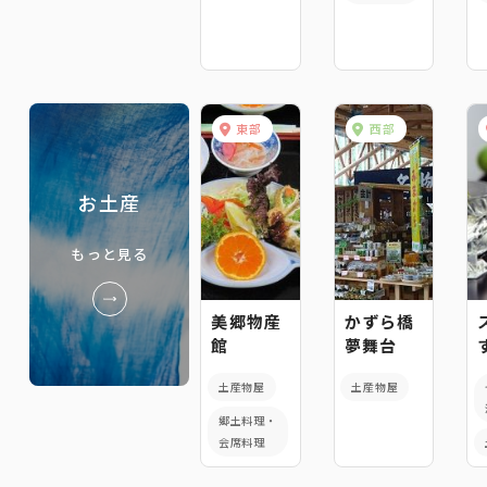
東部
西部
お土産
もっと見る
美郷物産
かずら橋
館
夢舞台
土産物屋
土産物屋
郷土料理・
会席料理