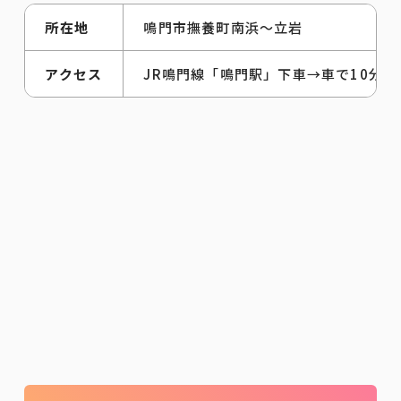
所在地
鳴門市撫養町南浜～立岩
アクセス
JR鳴門線「鳴門駅」下車→車で10分