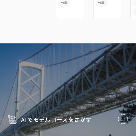
公園
公園
プ「七曜
星」
AIでモデルコースを
さがす