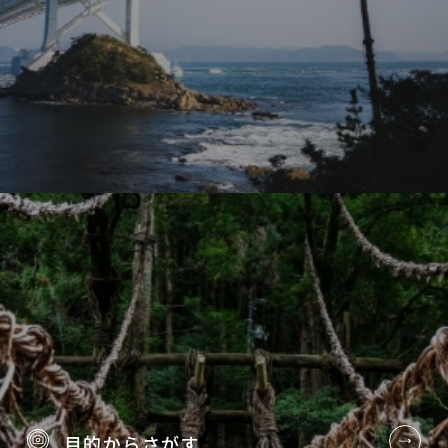
目的から
さがす