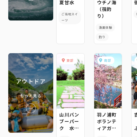
夏甘水
ウチノ海
（筏釣
ご当地スイ
り）
ーツ
漁業体験
釣り
東部
南部
アウトドア
もっと見る
山川バン
羽ノ浦町
ブーパー
ボランテ
ク 水辺
ィアガイ
の楽校
ドグルー