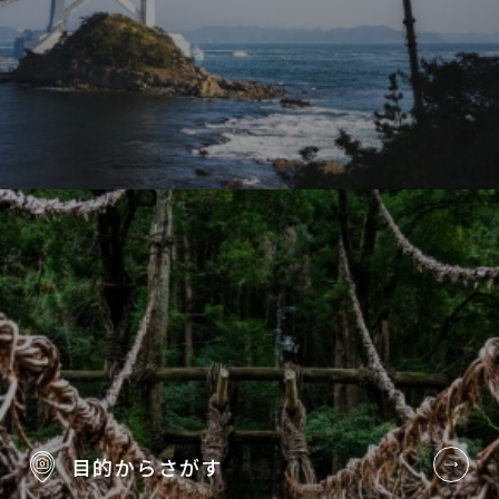
目的から
さがす