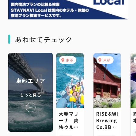
あわせてチェック
東部
東部
東部エリア
もっと見る
大鳴マリ
RISE&WIN
ーナ 爽
Brewing
快クルー
Co.BBQ&Gener
ジング
Store