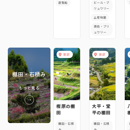
遊覧船
ビール・ブ
（運休
リュワリー
中）
土産物屋
酒処・ブリ
ュワリー
東部
東部
棚田・石積み
もっと見る
樫原の棚
大平・堂
田
平の棚田
棚田・石積
棚田・石積
み
み