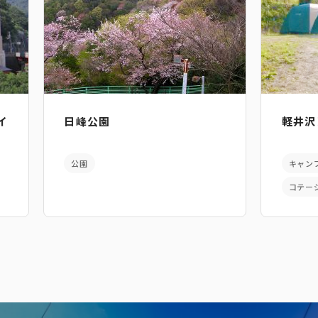
イ
日峰公園
軽井沢
公園
キャン
コテー