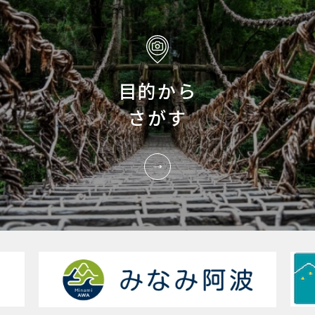
目的から
さがす