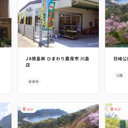
JA徳島県 ひまわり農産市 川島
日峰公
店
公園
産直市
東部
東部