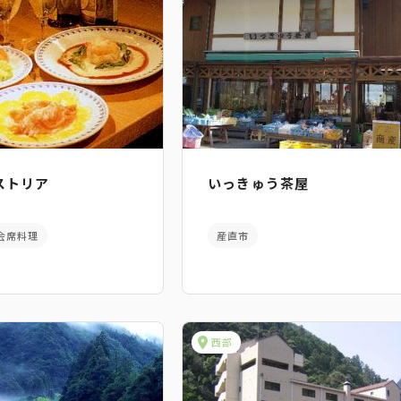
ストリア
いっきゅう茶屋
会席料理
産直市
西部