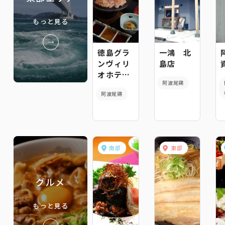
もっと見る
徳島グラ
一鴻 北
ンヴィリ
島店
オホテル
阿波尾鶏
和洋会
阿波尾鶏
席“阿波”
南部
東部
グルメ
もっと見る