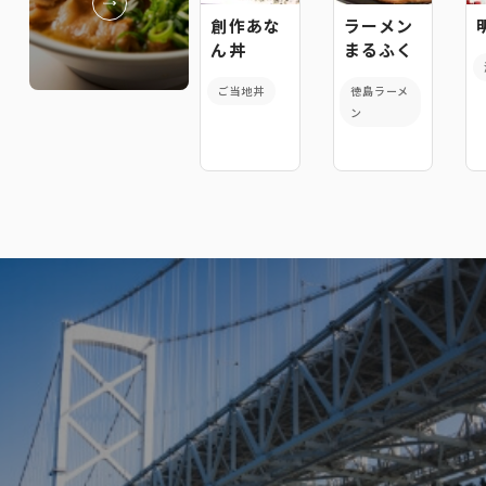
創作あな
ラーメン
ん丼
まるふく
ご当地丼
徳島ラーメ
ン