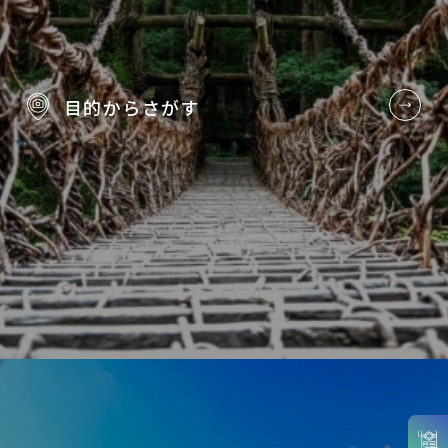
目的から
さがす