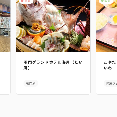
東部
西部
鳴門グランドホテル海月（たい
こやだ
庵）
いわ
鳴門鯛
阿波ジ