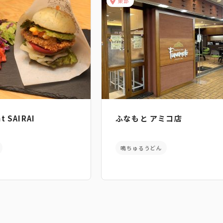
東部
nt SAIRAI
ふなもと アミコ店
鳴ちゅるうどん