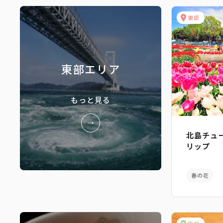
東部
東部エリア
もっと見る
北島チュ
リップ
春の花