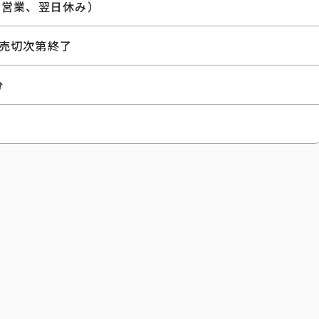
は営業、翌日休み）
0分売切次第終了
分