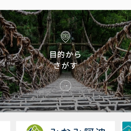
目的から
さがす