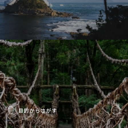
目的から
さがす