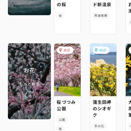
の桜
ド新温泉
桜
阿波尾鶏
東部
南部
お花
もっと見る
桜づつみ
蒲生田岬
公園
のシオギ
ク
公園
冬の花
桜