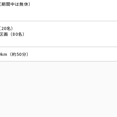
日（期間中は無休）
20名）
区画（80名）
0km（約50分）