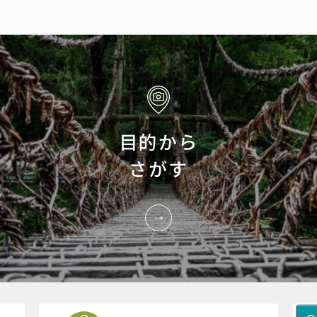
目的から
さがす