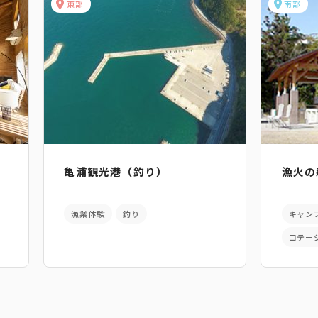
東部
南部
亀浦観光港（釣り）
漁火の
漁業体験
釣り
キャン
コテー