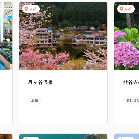
東部
東部
月ヶ谷温泉
熊谷寺
温泉
あじさ