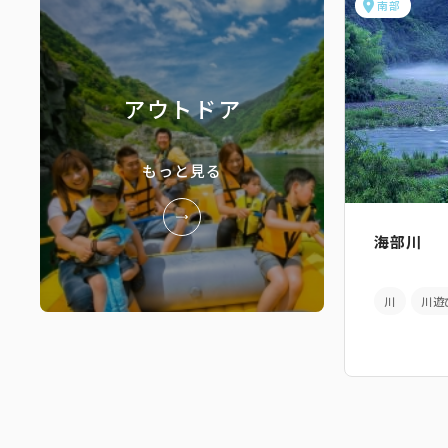
南部
アウトドア
もっと見る
海部川
川
川遊