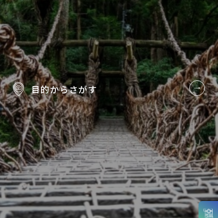
目的から
さがす