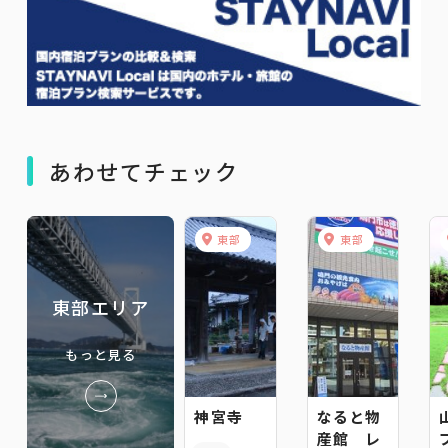
あわせてチェック
東部
東部
東部エリア
もっと見る
神宮寺
なると物
産館 レ