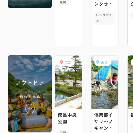
寺院
ンタサイ
クル
レンタサイ
クル
東部
南部
アウトドア
もっと見る
徳島中央
倶楽部イ
公園
ザリ～ノ
キャンプ
公園