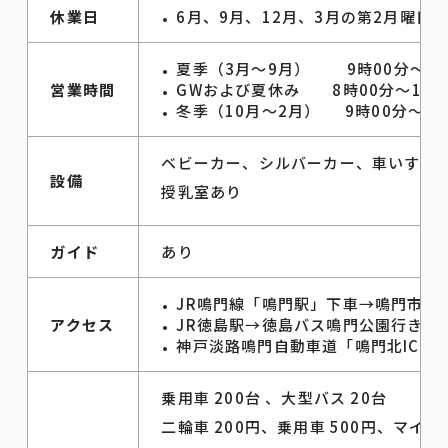
休業日
6月、9月、12月、3月の第2月曜日
夏季（3月～9月） 9時00分～18
営業時間
GWおよび夏休み 8時00分～19時
冬季（10月～2月） 9時00分～17
ベビーカー、シルバーカー、車いす、
設備
授乳室あり
ガイド
あり
JR鳴門線「鳴門駅」下車→鳴門市営
アクセス
JR徳島駅→徳島バス鳴門公園行き（
神戸淡路鳴門自動車道「鳴門北IC」
乗用車 200台 、大型バス 20台
二輪車 200円、乗用車 500円、マイクロ