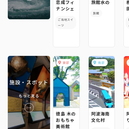
恋成フィ
旅館水の
ナンシェ
旅館
ご当地スイ
ーツ
東部
南部
施設・スポット
もっと見る
徳島 木の
阿波海南
おもちゃ
文化村
美術館