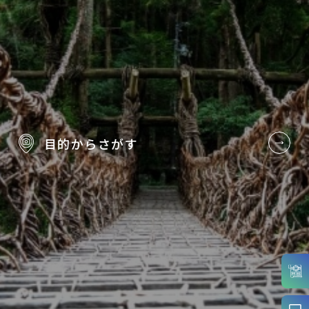
目的から
さがす