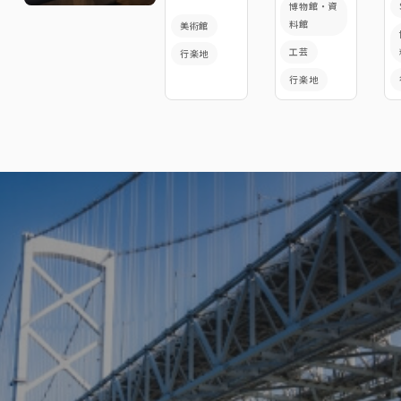
博物館・資
料館
美術館
工芸
行楽地
行楽地