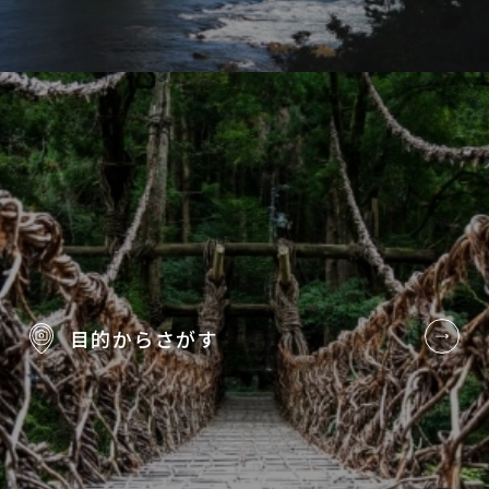
目的から
さがす