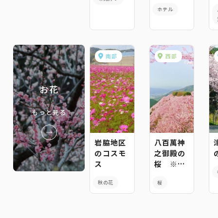
ホテル
南部
西部
お花
もっと見る
岩脇地区
八百萬神
のコスモ
之御殿の
ス
桜 ※休
止中
秋の花
桜