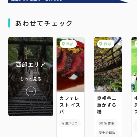
あわせてチェック
西部
西部
西部エリア
もっと見る
カフェレ
奥祖谷二
スト イス
重かずら
バ
橋
阿波ジビエ
SDGs体験
歴史的建造