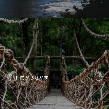
目的から
さがす