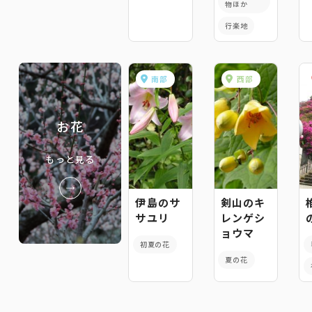
物ほか
行楽地
南部
西部
お花
もっと見る
伊島のサ
剣山のキ
サユリ
レンゲシ
ョウマ
初夏の花
夏の花