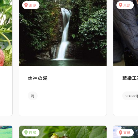
東部
東部
水神の滝
藍染工
滝
SDGs
西部
東部