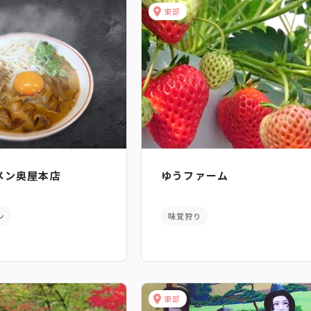
東部
メン奥屋本店
ゆうファーム
ン
味覚狩り
東部