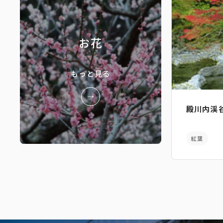
お花
もっと見る
殿川内渓
紅葉