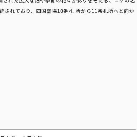
整備された広大な畑や季節の花々が彩りをそえる、ロケの名
されており、四国霊場10番札 所から11番札所へと向か