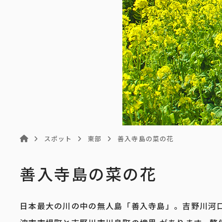
スポット
東部
善入寺島の菜の花
善入寺島の菜の花
日本最大の川の中の無人島「善入寺島」。吉野川河口か