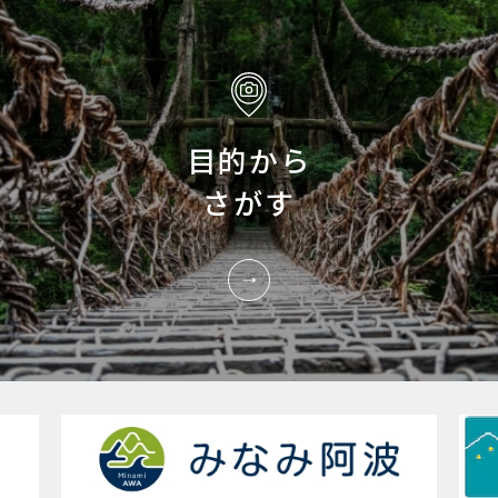
目的から
さがす