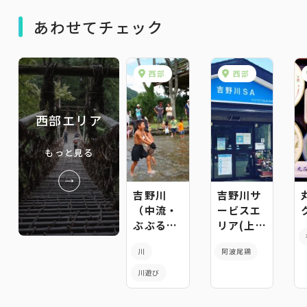
あわせてチェック
西部
西部
西部エリア
もっと見る
吉野川
吉野川サ
（中流・
ービスエ
ぶぶるパ
リア(上り
ークみか
線)
川
阿波尾鶏
も）
川遊び