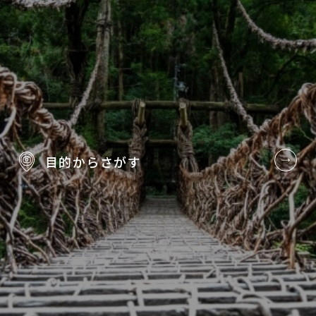
目的から
さがす