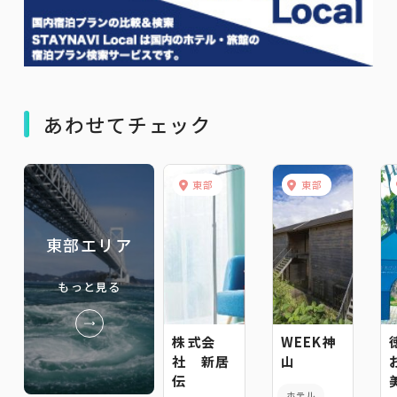
あわせてチェック
東部
東部
東部エリア
もっと見る
株式会
WEEK神
社 新居
山
伝
ホテル