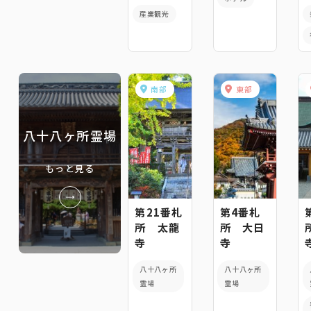
産業観光
南部
東部
八十八ヶ所霊場
もっと見る
第21番札
第4番札
所 太龍
所 大日
寺
寺
八十八ヶ所
八十八ヶ所
霊場
霊場