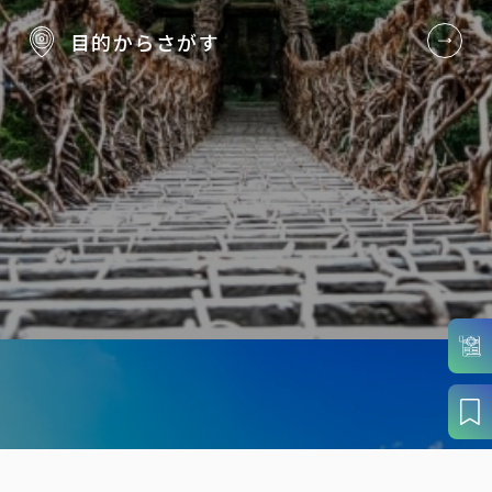
目的から
さがす