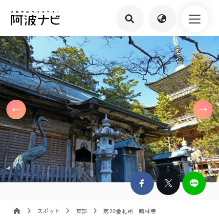
スポット
東部
第20番札所 鶴林寺