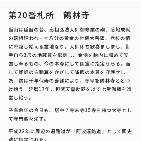
第20番札所 鶴林寺
当山は延暦の昔、高祖弘法大師御修業の砌、悉地成就
の瑞相現われ一寸八分の黄金の地蔵大菩薩、老杉の梢
に降臨し給える霊地なり。大師即ち歓喜ましまし、御
手自ら3尺の地蔵尊を彫刻し、金像を胎内に収めて安
置し奉るもの、今の本尊にして国宝に指定せらる。而
して雌雄の白鶴翼をかざして降臨の本尊を守護せし
為、鶴は千年保寿の善縁により、寺号を鶴林寺と名づ
け給う。延暦17年、恒武天皇勅願を以て七堂伽藍を造
営し給う。
子有余年の今日も、塔中７寺末寺15寺を持つ大寺とし
て寺門愈々栄す。
平成22年に周辺の遍路道が「阿波遍路道」として国史
跡に指定された。