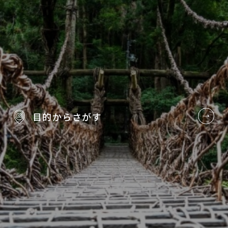
目的から
さがす