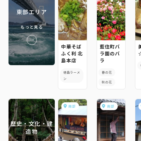
東部エリア
もっと見る
中華そば
藍住町バ
ふく利 北
ラ園のバ
島本店
ラ
徳島ラーメ
春の花
ン
秋の花
南部
南部
歴史・文化・建
造物