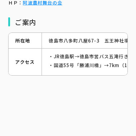
ＨＰ：
阿波農村舞台の会
ご案内
所在地
徳島市八多町八屋67-3 五王神社境内
・JR徳島駅→徳島市営バス五滝行き（
アクセス
・国道55号「勝浦川橋」→7km（10