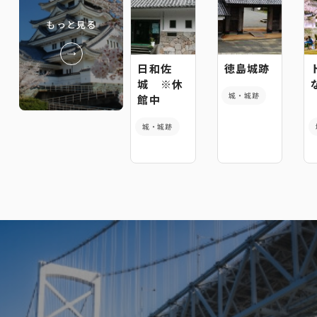
もっと見る
日和佐
徳島城跡
城 ※休
城・城跡
館中
城・城跡