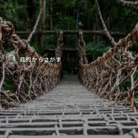
目的から
さがす