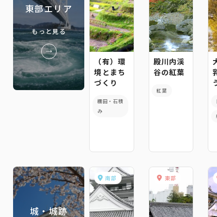
東部エリア
もっと見る
（有）環
殿川内渓
境とまち
谷の紅葉
づくり
紅葉
棚田・石積
み
南部
東部
城・城跡