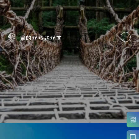
目的から
さがす