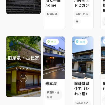
home
ドヒガン
阿波尾鶏
巨樹・名木
桜
西部
南部
旧屋敷・古民家
もっと見る
織本屋
旧薩摩家
住宅（ひ
旧屋敷・古
わさ屋）
民家
古民家カフ