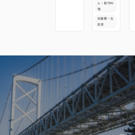
ェ・創作料
理
旧屋敷・古
民家