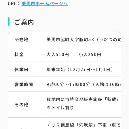
URL：
美馬市ホームページへ
ご案内
所在地
美馬市脇町大字脇町53（うだつの町並
料金
大人510円 小人250円
休業日
年末年始（12月27日～1月1日）
営業時間
9時00分～17時00分（入館は16時30
敷地内に市特産品販売施設「藍蔵」が
その他
※トイレ有り
・ＪＲ徳島線「穴吹駅」下車→車で約