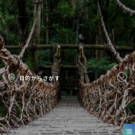
目的から
さがす