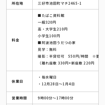
所在地
三好市池田町マチ2465-1
■たばこ資料館
一般320円
高・大学生210円
小学生100円
料金
■阿波池田うだつの家
見学：無料
撮影：半貸切可 550円/時間 ※要予
（離れ座敷 330円+新座敷 220円
・毎水曜日
休業日
・12月28日～1月4日
営業時間
9時00分～17時00分