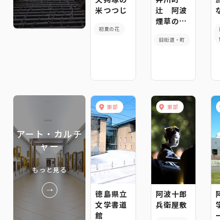
米つつじ
辻 阿波
煙草の道
初夏の花
を辿る
旧街道・町
東部
東部
アート・カルチ
ャー
もっと見る
徳島県立
阿波十郎
文学書道
兵衛屋敷
館