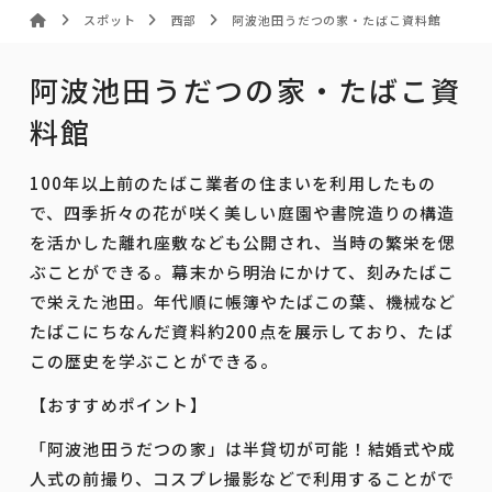
スポット
西部
阿波池田うだつの家・たばこ資料館
阿波池田うだつの家・たばこ資
料館
100年以上前のたばこ業者の住まいを利用したもの
で、四季折々の花が咲く美しい庭園や書院造りの構造
を活かした離れ座敷なども公開され、当時の繁栄を偲
ぶことができる。幕末から明治にかけて、刻みたばこ
で栄えた池田。年代順に帳簿やたばこの葉、機械など
たばこにちなんだ資料約200点を展示しており、たば
この歴史を学ぶことができる。
【おすすめポイント】
「阿波池田うだつの家」は半貸切が可能！結婚式や成
人式の前撮り、コスプレ撮影などで利用することがで