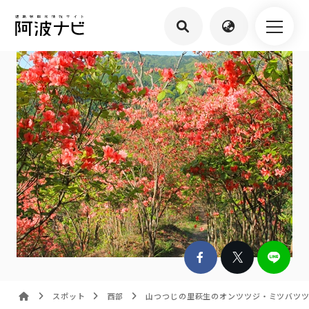
スポット
西部
山つつじの里萩生のオンツツジ・ミツバツ