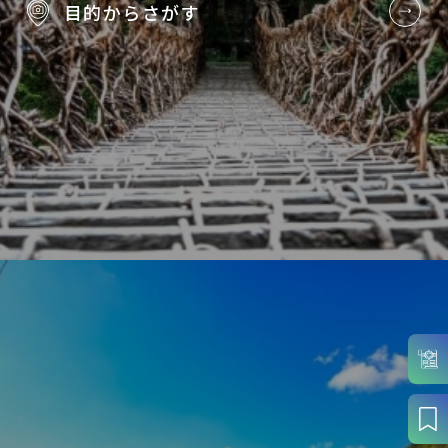
目的から
さがす