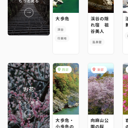
もっと見る
大歩危
渓谷の隠
れ宿 祖
渓谷
谷美人
行楽地
温泉宿
西部
東部
お花
もっと見る
大歩危・
向麻山公
小歩危の
園の桜