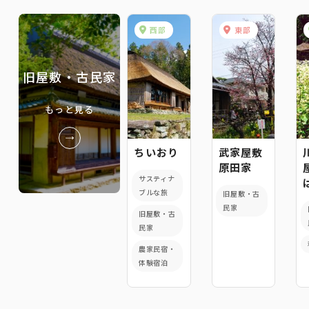
西部
東部
旧屋敷・古民家
もっと見る
ちいおり
武家屋敷
原田家
サスティナ
ブルな旅
旧屋敷・古
民家
旧屋敷・古
民家
農家民宿・
体験宿泊