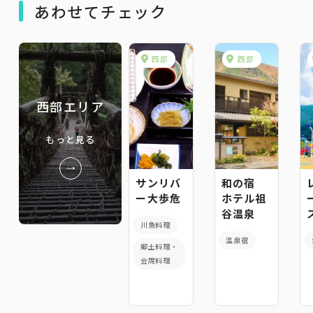
あわせてチェック
西部
西部
西部エリア
もっと見る
サンリバ
和の宿
ー大歩危
ホテル祖
谷温泉
川魚料理
温泉宿
郷土料理・
会席料理