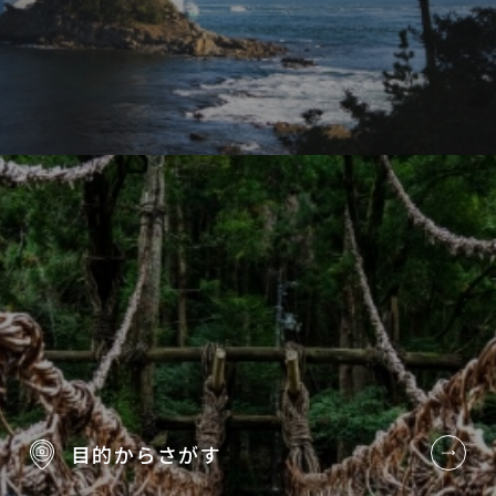
目的から
さがす