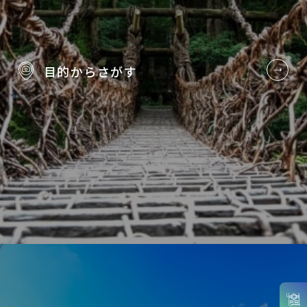
目的から
さがす