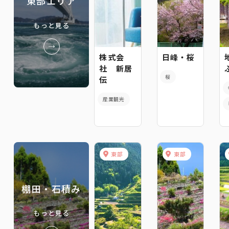
東部エリア
もっと見る
株式会
日峰・桜
社 新居
桜
伝
産業観光
東部
東部
棚田・石積み
もっと見る