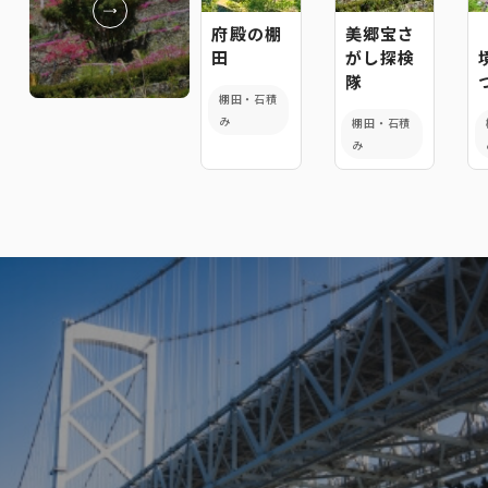
府殿の棚
美郷宝さ
田
がし探検
隊
棚田・石積
み
棚田・石積
み