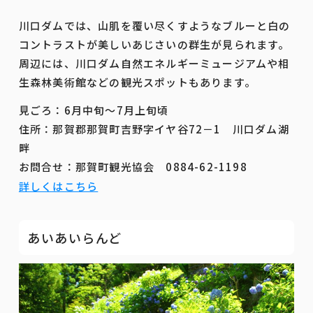
川口ダムでは、山肌を覆い尽くすようなブルーと白の
コントラストが美しいあじさいの群生が見られます。
周辺には、川口ダム自然エネルギーミュージアムや相
生森林美術館などの観光スポットもあります。
見ごろ：6月中旬～7月上旬頃
住所：那賀郡那賀町吉野字イヤ谷72－1 川口ダム湖
畔
お問合せ：那賀町観光協会 0884-62-1198
詳しくはこちら
あいあいらんど