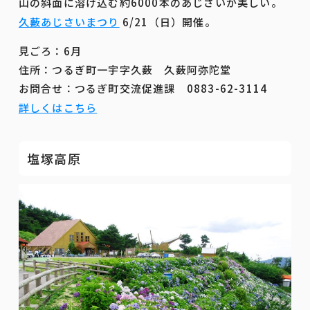
山の斜面に溶け込む約6000本のあじさいが美しい。
久藪あじさいまつり
6/21（日）開催。
見ごろ：6月
住所：つるぎ町一宇字久薮 久薮阿弥陀堂
お問合せ：つるぎ町交流促進課 0883-62-3114
詳しくはこちら
塩塚高原