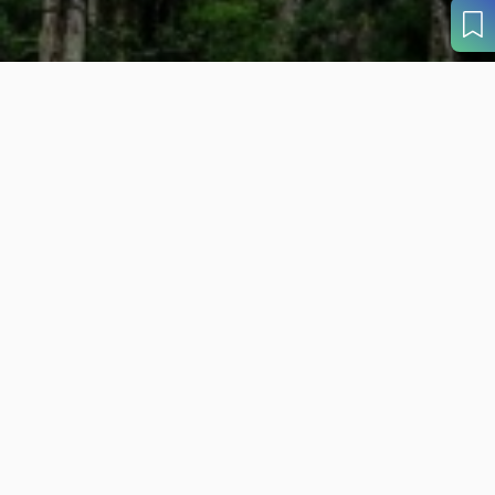
目的から
さがす