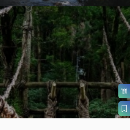
目的から
さがす