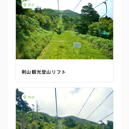
西部
剣山観光登山リフト
西部