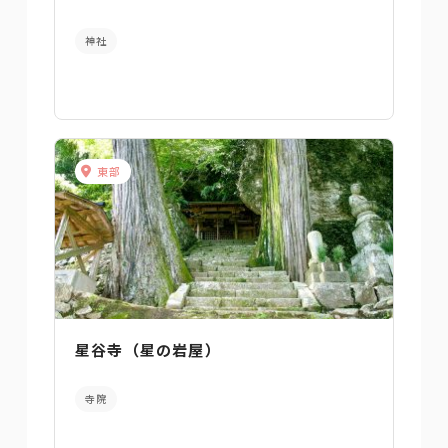
神社
東部
星谷寺（星の岩屋）
寺院