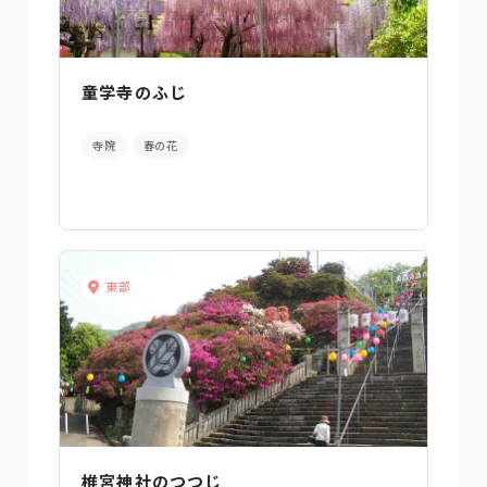
童学寺のふじ
寺院
春の花
東部
椎宮神社のつつじ