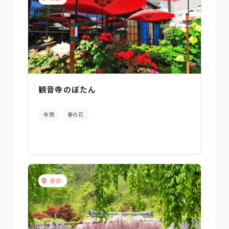
観音寺のぼたん
寺院
春の花
東部