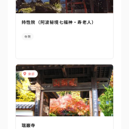
持性院（阿波秘境七福神・寿老人）
寺院
東部
瑞巌寺