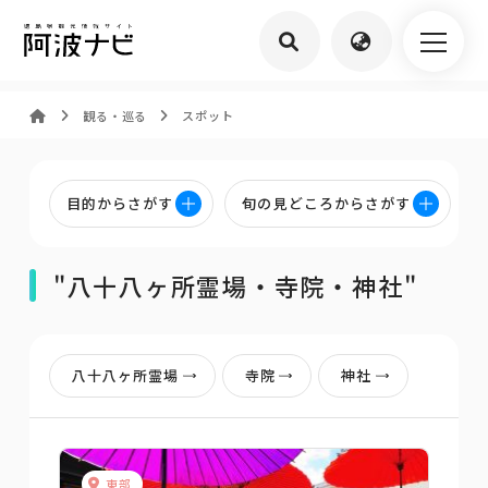
観る・巡る
スポット
目的からさがす
旬の見どころからさがす
"八十八ヶ所霊場・寺院・神社"
八十八ヶ所霊場
寺院
神社
東部