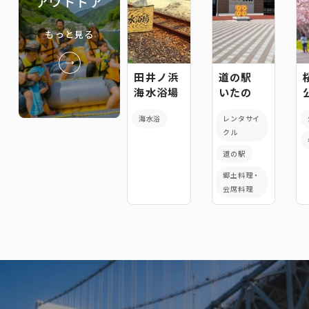
アウトドア
もっと見る
田井ノ浜
道の駅
海水浴場
いたの
海水浴
レンタサイ
クル
道の駅
郷土料理・
会席料理