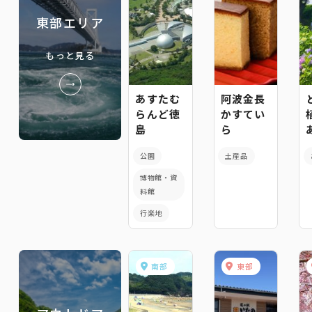
東部エリア
もっと見る
あすたむ
阿波金長
らんど徳
かすてい
島
ら
公園
土産品
博物館・資
料館
行楽地
南部
東部