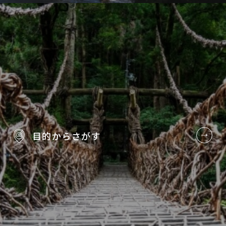
目的から
さがす