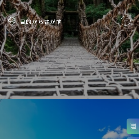
目的から
さがす