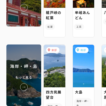
槍戸峡の
牟岐あん
紅葉
どん
紅葉
工芸
東部
南部
海岸・岬・島
もっと見る
四方見展
大島
望台
海岸・岬・
島