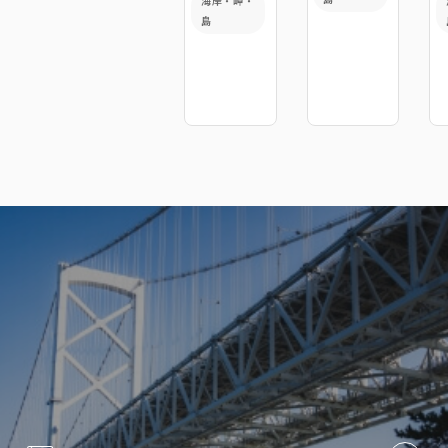
海岸・岬・
島