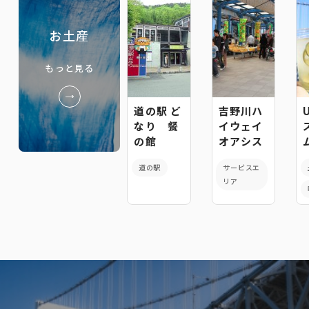
お土産
もっと見る
道の駅 ど
吉野川ハ
なり 餐
イウェイ
の館
オアシス
道の駅
サービスエ
リア