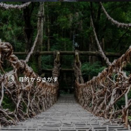
目的から
さがす