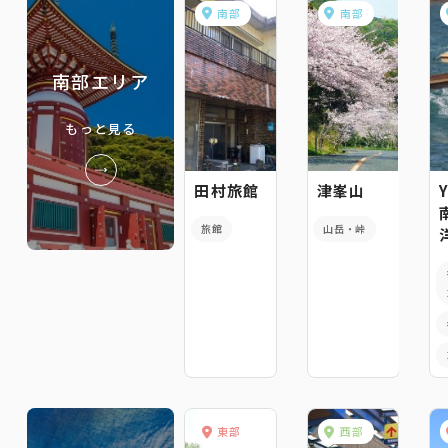
南部
南部
南部エリア
もっと見る
田村旅館
津峯山
旅館
山岳・峠
東部
西部