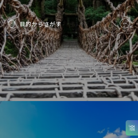
目的から
さがす