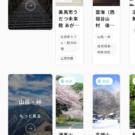
美馬市う
雲海（西
だつ未来
祖谷山
館 あがる
村 後
どーなつ
山）
古民家カフ
山岳・峠
&うだつ
ェ・創作料
ぱん
自然現象・
理
特殊地形
土産物屋
南部
南部
山岳・峠
もっと見る
津峯山
高城山