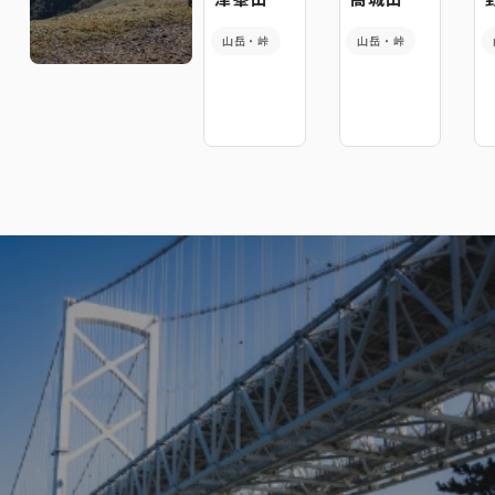
山岳・峠
山岳・峠